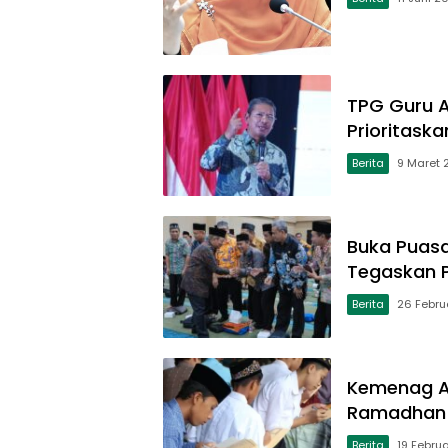
TPG Guru A
Prioritask
Berita
9 Maret 
Buka Puasa
Tegaskan P
Berita
26 Febru
Kemenag A
Ramadhan 
Berita
19 Febru