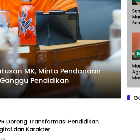
Sen
Ma
Sel
Chr
Sar
Du
Pe
La
B
Man
Putusan MK, Minta Pendanaan
Ag
Mas
 Ganggu Pendidikan
G
PR Dorong Transformasi Pendidikan
gital dan Karakter
026