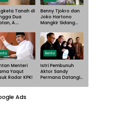
gketa Tanah di
Benny Tjokro dan
ngga Dua
Joko Hartono
atan, A.
Mangkir Sidang
istina Gugat PT
Korupsi Asabri,
ana Steel Atas
Terancam
gaan
Dijemput Paksa
nyerobotan
han
erita
Berita
tan Menteri
Istri Pembunuh
ama Yaqut
Aktor Sandy
uk Radar KPK!
Permana Datangi
Rumah Korban
Mau Meminta
Maaf
oogle Ads