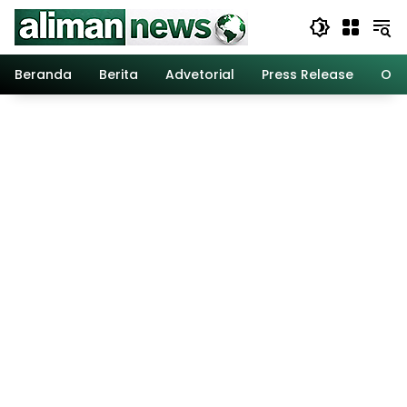
Langsung
ke
konten
Beranda
Berita
Advetorial
Press Release
Opi