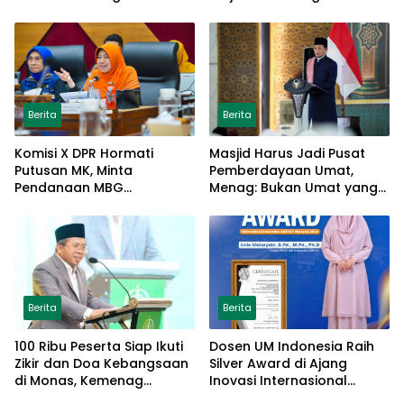
bagi Anak
Berita
Berita
Komisi X DPR Hormati
Masjid Harus Jadi Pusat
Putusan MK, Minta
Pemberdayaan Umat,
Pendanaan MBG
Menag: Bukan Umat yang
Dipisahkan Tanpa Ganggu
Memberdayakan Masjid
Pendidikan
Berita
Berita
100 Ribu Peserta Siap Ikuti
Dosen UM Indonesia Raih
Zikir dan Doa Kebangsaan
Silver Award di Ajang
di Monas, Kemenag
Inovasi Internasional
Matangkan Persiapan
Malaysia Lewat Model