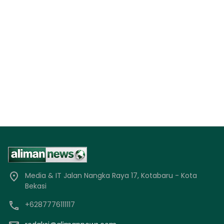
Media & IT Jalan Nangka Raya 17, Kotabaru - Kota
Bekasi
+6287776111117