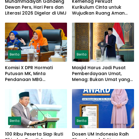
Muhammadiyah Gandeng
Kemenag Perkuat
Dewan Pers, Hari Pers dan
Kurikulum Cinta untuk
Literasi 2026 Digelar di UMJ
Wujudkan Ruang Aman
bagi Anak
Berita
Berita
Komisi X DPR Hormati
Masjid Harus Jadi Pusat
Putusan MK, Minta
Pemberdayaan Umat,
Pendanaan MBG
Menag: Bukan Umat yang
Dipisahkan Tanpa Ganggu
Memberdayakan Masjid
Pendidikan
Berita
Berita
100 Ribu Peserta Siap Ikuti
Dosen UM Indonesia Raih