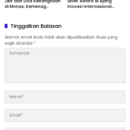
Zikir dan Doa Kebangsaan
Silver Award di Ajang
di Monas, Kemenag
Inovasi Internasional
Matangkan Persiapan
Malaysia Lewat Model
Parenting Berbasis Islamic
Tarbiyah
Tinggalkan Balasan
Alamat email Anda tidak akan dipublikasikan.
Ruas yang
wajib ditandai
*