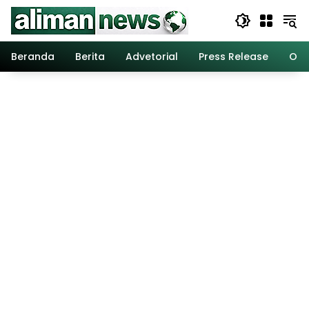
Langsung
ke
konten
Beranda
Berita
Advetorial
Press Release
Opi