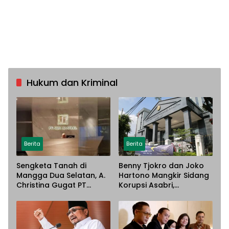
Hukum dan Kriminal
Berita
Berita
Sengketa Tanah di
Benny Tjokro dan Joko
Mangga Dua Selatan, A.
Hartono Mangkir Sidang
Christina Gugat PT
Korupsi Asabri,
Sarana Steel Atas
Terancam Dijemput
Dugaan Penyerobotan
Paksa
Lahan